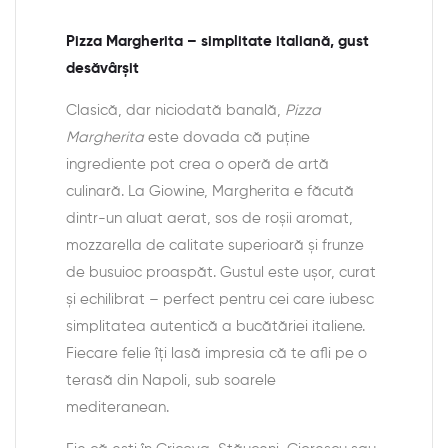
Pizza Margherita – simplitate italiană, gust
desăvârșit
Clasică, dar niciodată banală,
Pizza
Margherita
este dovada că puține
ingrediente pot crea o operă de artă
culinară. La Giowine, Margherita e făcută
dintr-un aluat aerat, sos de roșii aromat,
mozzarella de calitate superioară și frunze
de busuioc proaspăt. Gustul este ușor, curat
și echilibrat – perfect pentru cei care iubesc
simplitatea autentică a bucătăriei italiene.
Fiecare felie îți lasă impresia că te afli pe o
terasă din Napoli, sub soarele
mediteranean.