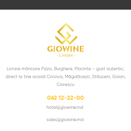
Livrare mâncare Pizza, Burghere, Placinte – gust autentic,
direct la tine acasă Cricova, Măgdăcești, Stăuceni, Goian,
Ciorescu
062 12-22-00
hotel@giowine.md
sales@giowine.md