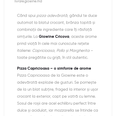
livrare.giowine.md
Când spui
pizza adevărată
, gândul te duce
automat la blatul crocant, brânza topită și
combinații de ingrediente care îți răsfață
simțurile. La
Giowine Cricova
, aceste arome
prind viață în cele mai cunoscute rețete
italiene:
Capricioasa, Pollo și Margherita
–
toate pregătite cu grijă, în stil autentic.
Pizza Capricioasa – o simfonie de arome
Pizza Capricioasa de la Giowine este o
adevărată explozie de gusturi. Se pornește
de la un blat subțire, fraged la interior și ușor
crocant la exterior, copt pe vatră cu lemne.
Sosul de roșii are acel echilibru perfect între
dulce și acidulat, iar mozzarella se întinde ca