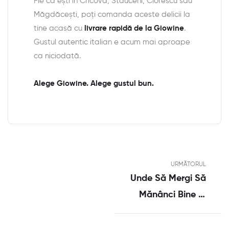
Fie că ești în Cricova, Stăuceni, Ciorescu sau
Măgdăcești, poți comanda aceste delicii la
tine acasă cu
livrare rapidă de la Giowine
.
Gustul autentic italian e acum mai aproape
ca niciodată.
Alege Giowine. Alege gustul bun.
URMĂTORUL
Unde Să Mergi Să
Mănânci Bine În
Cricova? Alege
Giowine!