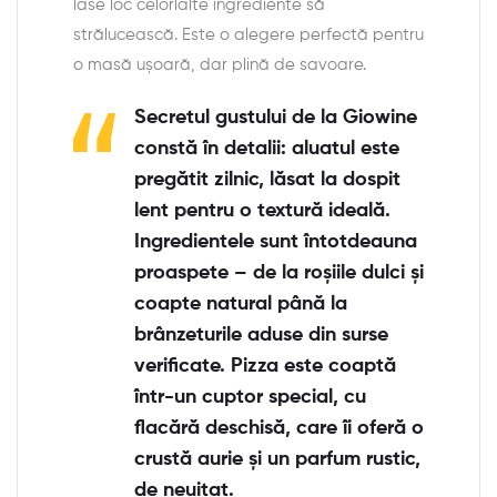
lase loc celorlalte ingrediente să
strălucească. Este o alegere perfectă pentru
o masă ușoară, dar plină de savoare.
Secretul gustului de la Giowine
constă în detalii: aluatul este
pregătit zilnic, lăsat la dospit
lent pentru o textură ideală.
Ingredientele sunt întotdeauna
proaspete – de la roșiile dulci și
coapte natural până la
brânzeturile aduse din surse
verificate. Pizza este coaptă
într-un cuptor special, cu
flacără deschisă, care îi oferă o
crustă aurie și un parfum rustic,
de neuitat.