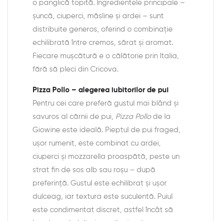
o panglică topită. Ingredientele principale –
șuncă, ciuperci, măsline și ardei – sunt
distribuite generos, oferind o combinație
echilibrată între cremos, sărat și aromat.
Fiecare mușcătură e o călătorie prin Italia,
fără să pleci din Cricova.
Pizza Pollo – alegerea iubitorilor de pui
Pentru cei care preferă gustul mai blând și
savuros al cărnii de pui,
Pizza Pollo
de la
Giowine este ideală. Pieptul de pui fraged,
ușor rumenit, este combinat cu ardei,
ciuperci și mozzarella proaspătă, peste un
strat fin de sos alb sau roșu – după
preferință. Gustul este echilibrat și ușor
dulceag, iar textura este suculentă. Puiul
este condimentat discret, astfel încât să