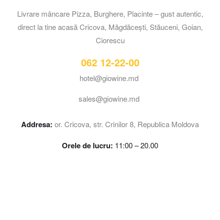
Livrare mâncare Pizza, Burghere, Placinte – gust autentic,
direct la tine acasă Cricova, Măgdăcești, Stăuceni, Goian,
Ciorescu
062 12-22-00
hotel@giowine.md
sales@giowine.md
Addresa:
or. Cricova, str. Crinilor 8, Republica Moldova
Orele de lucru:
11:00 – 20.00