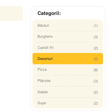
Categorii:
Băuturi
(1)
Burghere
(3)
Cartofi Fri
(2)
Deserturi
(2)
Pizza
(8)
Plăcinte
(3)
Salate
(2)
Supe
(2)