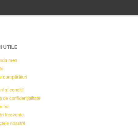
I UTILE
nda mea
te
e cumpărături
i și condiții
ca de confidențialitate
e noi
ări frecvente
tele noastre