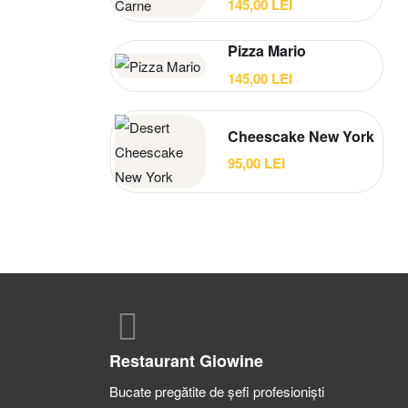
145,00
LEI
Pizza Mario
145,00
LEI
Cheescake New York
95,00
LEI
Restaurant Giowine
Bucate pregătite de șefi profesioniști