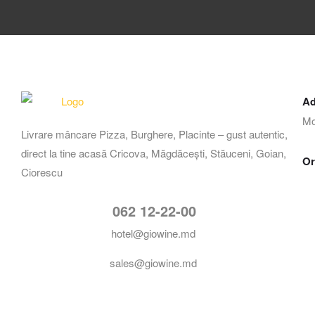
Ad
Mo
Livrare mâncare Pizza, Burghere, Placinte – gust autentic,
direct la tine acasă Cricova, Măgdăcești, Stăuceni, Goian,
Or
Ciorescu
062 12-22-00
hotel@giowine.md
sales@giowine.md