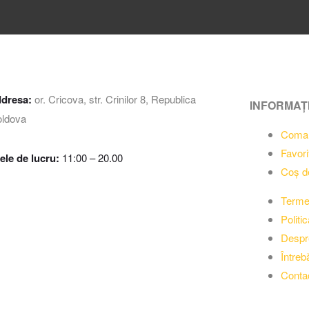
dresa:
or. Cricova, str. Crinilor 8, Republica
INFORMAȚI
ldova
Coma
Favori
ele de lucru:
11:00 – 20.00
Coș d
Termen
Politi
Despr
Întreb
Contac