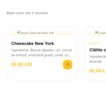
Afișez toate cele 2 rezultate
Cheescake New York
Evaluat la
Clătite 
Ingrediente: Biscuiți digestivi, unt, cremă
4.80
din 5
de brânză, smântână grasă, zahăr, ouă,
Ingrediente
amidon de porumb, extract…
lavandă.
95,00
LEI
95,00
L