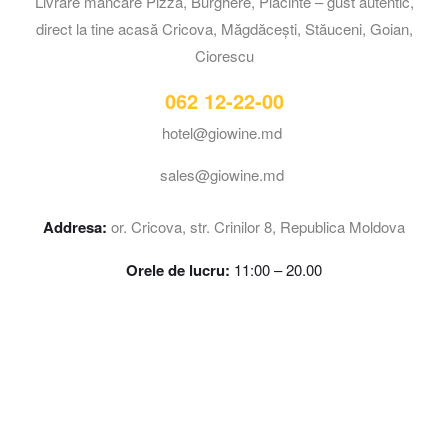
Livrare mâncare Pizza, Burghere, Placinte – gust autentic,
direct la tine acasă Cricova, Măgdăcești, Stăuceni, Goian,
Ciorescu
062 12-22-00
hotel@giowine.md
sales@giowine.md
Addresa:
or. Cricova, str. Crinilor 8, Republica Moldova
Orele de lucru:
11:00 – 20.00