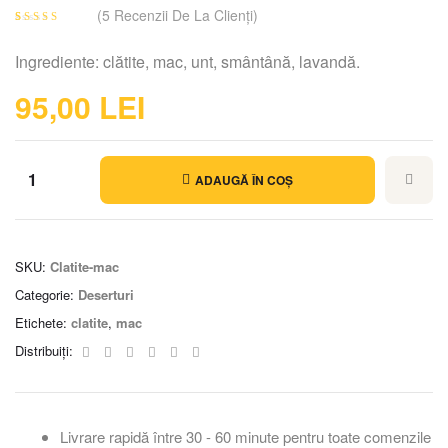
(
5
Recenzii De La Clienți)
Evaluat la
5
4.80
din 5 pe
Ingrediente: clătite, mac, unt, smântână, lavandă.
baza a
evaluări de la
95,00
LEI
clienți
ADAUGĂ ÎN COȘ
SKU:
Clatite-mac
Categorie:
Deserturi
Etichete:
clatite
,
mac
Facebook
Twitter
Linkedin
Google+
Pinterest
Email
Distribuiți:
Livrare rapidă între 30 - 60 minute pentru toate comenzile