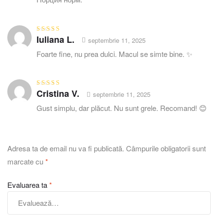
Iuliana L.
Evaluat la
5
septembrie 11, 2025
din 5
Foarte fine, nu prea dulci. Macul se simte bine. ✨
Cristina V.
Evaluat la
5
septembrie 11, 2025
din 5
Gust simplu, dar plăcut. Nu sunt grele. Recomand! 😊
Adresa ta de email nu va fi publicată.
Câmpurile obligatorii sunt
marcate cu
*
Evaluarea ta
*