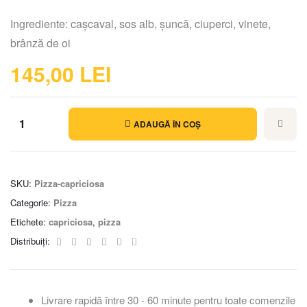
Ingrediente: cașcaval, sos alb, șuncă, ciuperci, vinete,
brânză de oi
145,00
LEI
ADAUGĂ ÎN COȘ
SKU:
Pizza-capriciosa
Categorie:
Pizza
Etichete:
capriciosa
,
pizza
Facebook
Twitter
Linkedin
Google+
Pinterest
Email
Distribuiți:
Livrare rapidă între 30 - 60 minute pentru toate comenzile