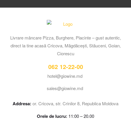
Livrare mâncare Pizza, Burghere, Placinte – gust autentic,
direct la tine acasă Cricova, Măgdăcești, Stăuceni, Goian,
Ciorescu
062 12-22-00
hotel@giowine.md
sales@giowine.md
Addresa:
or. Cricova, str. Crinilor 8, Republica Moldova
Orele de lucru:
11:00 – 20.00