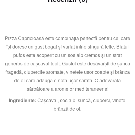
Pizza Capricioasă este combinația perfectă pentru cei care
își doresc un gust bogat și variat într-o singură felie. Blatul
pufos este acoperit cu un sos alb cremos și un strat
generos de cașcaval topit. Gustul este desăvârșit de șunca
fragedă, ciupercile aromate, vinetele ușor coapte și brânza
de oi care adaugă o notă ușor sărată. O adevărată
sărbătoare a aromelor mediteraneene!
Ingrediente:
Cașcaval, sos alb, șuncă, ciuperci, vinete,
brânză de oi.