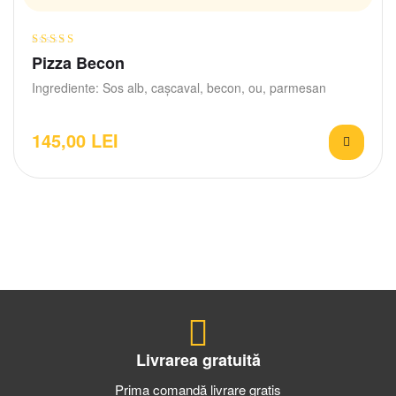
Evaluat la
Pizza Becon
4.80
din 5
Ingrediente: Sos alb, cașcaval, becon, ou, parmesan
145,00
LEI
Livrarea gratuită
Prima comandă livrare gratis