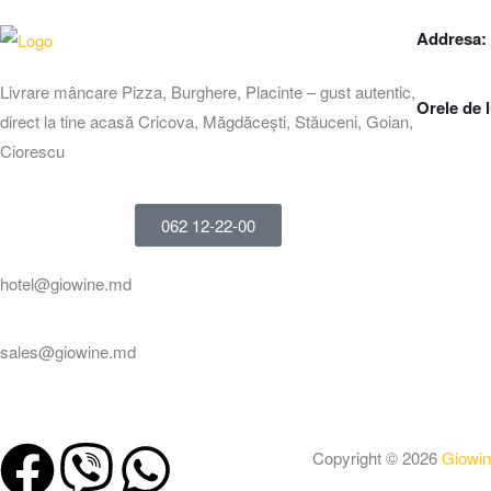
Addresa:
Livrare mâncare Pizza, Burghere, Placinte – gust autentic,
Orele de 
direct la tine acasă Cricova, Măgdăcești, Stăuceni, Goian,
Ciorescu
062 12-22-00
hotel@giowine.md
sales@giowine.md
Copyright © 2026
Giowin