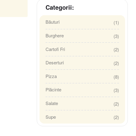
Categorii:
Băuturi
(1)
Burghere
(3)
Cartofi Fri
(2)
Deserturi
(2)
Pizza
(8)
Plăcinte
(3)
Salate
(2)
Supe
(2)