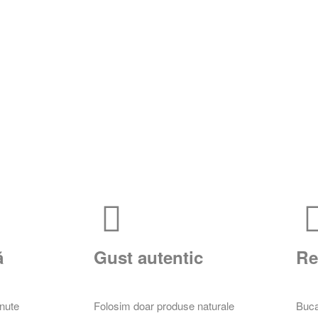
ă
Gust autentic
Re
inute
Folosim doar produse naturale
Buca