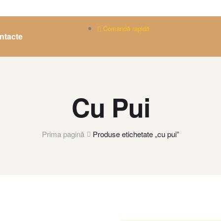
Comandă rapidă
ntacte
Cu Pui
Prima pagină
Produse etichetate „cu pui”