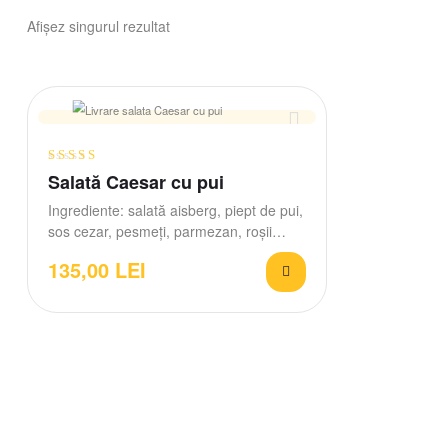
Afișez singurul rezultat
Evaluat la
Salată Caesar cu pui
5.00
din 5
Ingrediente: salată aisberg, piept de pui,
sos cezar, pesmeți, parmezan, roșii
cherry.
135,00
LEI