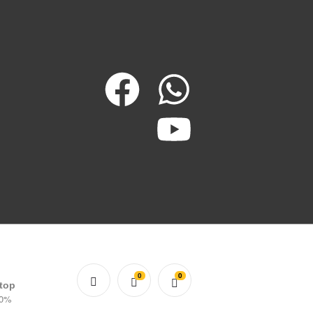
0
0
 top
20%