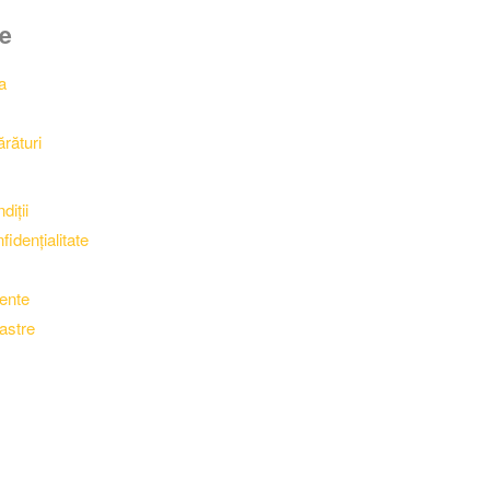
le
a
rături
diții
fidențialitate
vente
astre