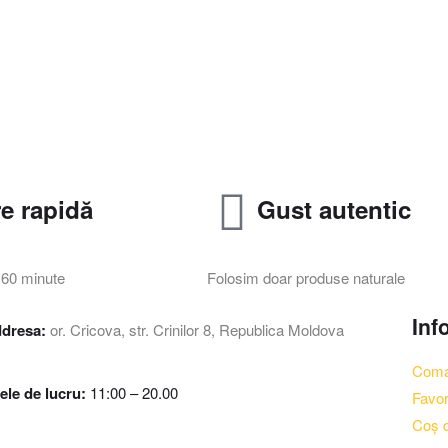
re rapidă
Gust autentic
 60 minute
Folosim doar produse naturale
Inf
dresa:
or. Cricova, str. Crinilor 8, Republica Moldova
Coma
ele de lucru:
11:00 – 20.00
Favor
Coș d