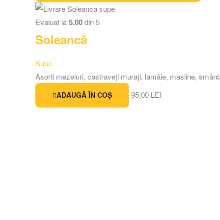
Evaluat la
5.00
din 5
Soleancă
Supe
Asorti mezeluri, castraveți murați, lamâie, masline, smân
95,00
LEI
ADAUGĂ ÎN COȘ