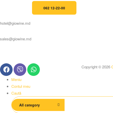
062 12-22-00
hotel@giowine.md
sales@giowine.md
Copyright © 2026
G
Meniu
Contul meu
Caută
All category