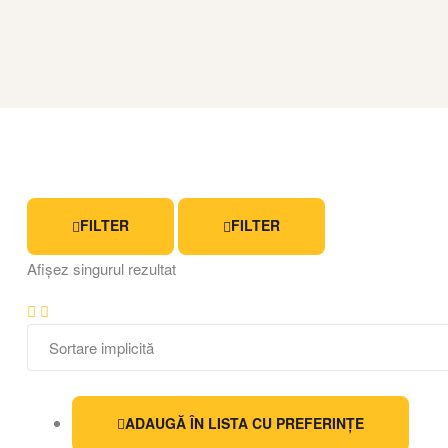
FILTER
FILTER
Afișez singurul rezultat
ADAUGĂ ÎN LISTA CU PREFERINȚE