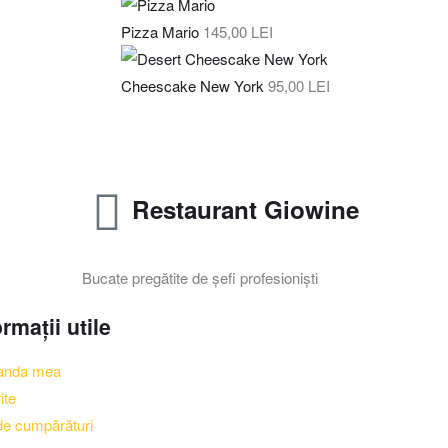
Pizza Mario
145,00
LEI
Cheescake New York
95,00
LEI
Restaurant Giowine
Bucate pregătite de șefi profesioniști
ormații utile
nda mea
ite
e cumpărături