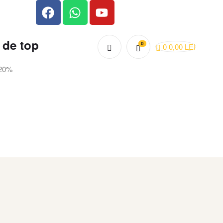
 de top
0
0
0,00
LEI
 20%