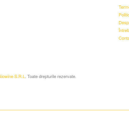
Terme
Politi
Despr
Între
Conta
iowine S.R.L
. Toate drepturile rezervate.