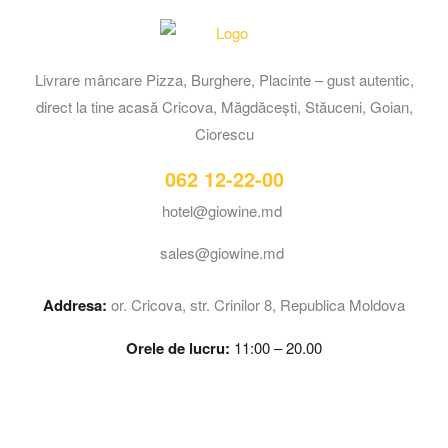
Livrare mâncare Pizza, Burghere, Placinte – gust autentic,
direct la tine acasă Cricova, Măgdăcești, Stăuceni, Goian,
Ciorescu
062 12-22-00
hotel@giowine.md
sales@giowine.md
Addresa:
or. Cricova, str. Crinilor 8, Republica Moldova
Orele de lucru:
11:00 – 20.00